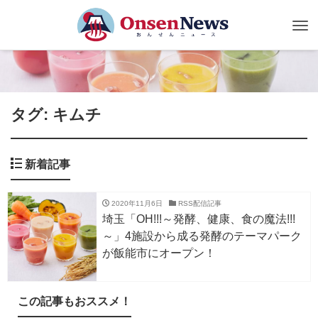
Tog
nav
タグ: キムチ
新着記事
2020年11月6日
RSS配信記事
埼玉「OH!!!～発酵、健康、食の魔法!!!
～」4施設から成る発酵のテーマパーク
が飯能市にオープン！
この記事もおススメ！