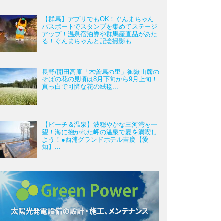
【群馬】アプリでもOK！ぐんまちゃん
パスポートでスタンプを集めてステージ
アップ！温泉宿泊券や群馬産直品があた
る！ぐんまちゃんと記念撮影も...
長野/開田高原「木曽馬の里」御嶽山麓の
そばの花の見頃は8月下旬から9月上旬！
真っ白で可憐な花の絨毯...
【ビーチ＆温泉】波穏やかな三河湾を一
望！海に抱かれた岬の温泉で夏を満喫し
よう！●西浦グランドホテル吉慶【愛
知】...