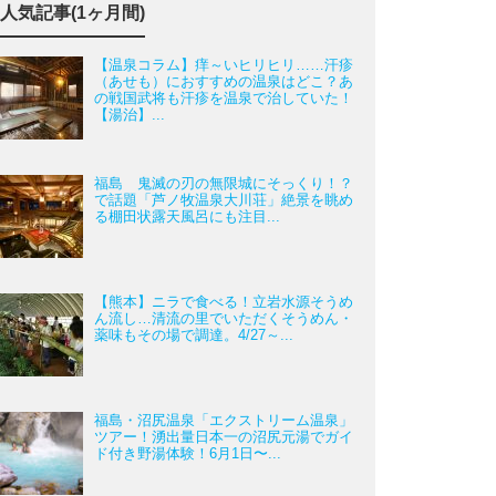
人気記事(1ヶ月間)
【温泉コラム】痒～いヒリヒリ……汗疹
（あせも）におすすめの温泉はどこ？あ
の戦国武将も汗疹を温泉で治していた！
【湯治】...
福島 鬼滅の刃の無限城にそっくり！？
で話題「芦ノ牧温泉大川荘」絶景を眺め
る棚田状露天風呂にも注目...
【熊本】ニラで食べる！立岩水源そうめ
ん流し…清流の里でいただくそうめん・
薬味もその場で調達。4/27～...
福島・沼尻温泉「エクストリーム温泉」
ツアー！湧出量日本一の沼尻元湯でガイ
ド付き野湯体験！6月1日〜...