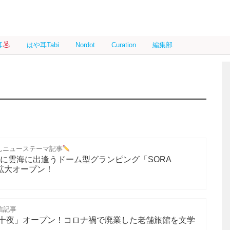
耳
はや耳Tabi
Nordot
Curation
編集部
んニューステーマ記事
面に雲海に出逢うドーム型グランピング「SORA
T」拡大オープン！
信記事
十夜」オープン！コロナ禍で廃業した老舗旅館を文学