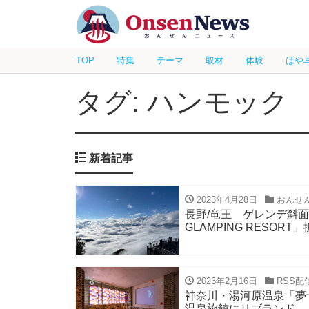
TOP
特集
テーマ
取材
体験
はや
タグ: ハンモック
新着記事
2023年4月28日
おんせ
長野/竜王 ゲレンデ斜
GLAMPING RESOR
2023年2月16日
RSS配
神奈川・湯河原温泉「夢
温泉旅館にリブランド