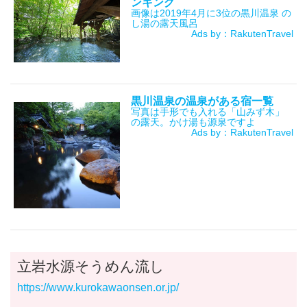
ンキング
画像は2019年4月に3位の黒川温泉 の
し湯の露天風呂
Ads by：RakutenTravel
黒川温泉の温泉がある宿一覧
写真は手形でも入れる「山みず木」
の露天。かけ湯も源泉ですよ
Ads by：RakutenTravel
立岩水源そうめん流し
https://www.kurokawaonsen.or.jp/