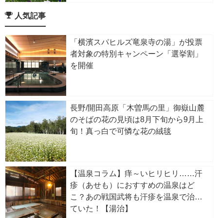
人気記事
「横濱スパヒルズ竜泉寺の湯」が投票
者対象の特別キャンペーン「選挙割」
を開催
長野/開田高原「木曽馬の里」御嶽山麓
のそばの花の見頃は8月下旬から9月上
旬！真っ白で可憐な花の絨毯
【温泉コラム】痒～いヒリヒリ……汗
疹（あせも）におすすめの温泉はど
こ？あの戦国武将も汗疹を温泉で治し
ていた！【湯治】