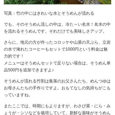
写真：竹の中にはきれいな水とそうめんが流れる
でも、そのそうめん流しの中は、冷た～い名水！名水の中
を流れるそうめんです。それだけでも美味しさアップ。
さらに、地元の方が作ったコロッケや山菜の天ぷら、立岩
の水で淹れたコーヒーもセットで1000円という料金は魅
力的です！
メニューはそうめんセットで足りない場合は、そうめん単
品500円を追加できますよ♪
そうめんが流れる竹割は集落のお父さんたち、めんつゆは
お母さんたちの手作りですよ。おもてなしの気持ちがこも
っていますね。
またここでは、時期にもよりますが、わさび菜・にら・み
ょうが・シソなどを栽培していて、新鮮な薬味がそうめん