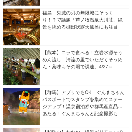
福島 鬼滅の刃の無限城にそっく
り！？で話題「芦ノ牧温泉大川荘」絶
景を眺める棚田状露天風呂にも注目
【熊本】ニラで食べる！立岩水源そう
めん流し…清流の里でいただくそうめ
ん・薬味もその場で調達。4/27～
【群馬】アプリでもOK！ぐんまちゃん
パスポートでスタンプを集めてステー
ジアップ！温泉宿泊券や群馬産直品が
あたる！ぐんまちゃんと記念撮影も