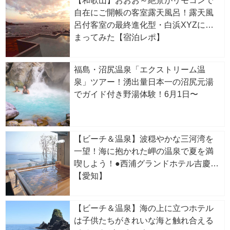
【和歌山】おおお～絶景がリモコンで
自在にご開帳の客室露天風呂！露天風
呂付客室の最終進化型・白浜XYZに泊
まってみた【宿泊レポ】
福島・沼尻温泉「エクストリーム温
泉」ツアー！湧出量日本一の沼尻元湯
でガイド付き野湯体験！6月1日〜
【ビーチ＆温泉】波穏やかな三河湾を
一望！海に抱かれた岬の温泉で夏を満
喫しよう！●西浦グランドホテル吉慶
【愛知】
【ビーチ＆温泉】海の上に立つホテル
は子供たちがきれいな海と触れ合える