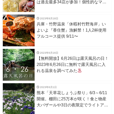
は過去最多34店が参加！個性的なマロ
ンスイーツに舌鼓♪
2023年8月18日
兵庫・竹野温泉「休暇村竹野海岸」い
よいよ『香住蟹』漁解禁！1人2杯使用
フルコース提供 9/11〜
2023年6月16日
【無料開放】6月26日は露天風呂の日！
2023年6月26日に無料で露天風呂に入
れる温泉を調べてみた
2023年6月1日
熊本「天草花しょうぶ祭り」6/3～6/11
開催。棚田に25万本が咲く！食と物産
大バザールや3日の夜限定でライトアッ
プも！