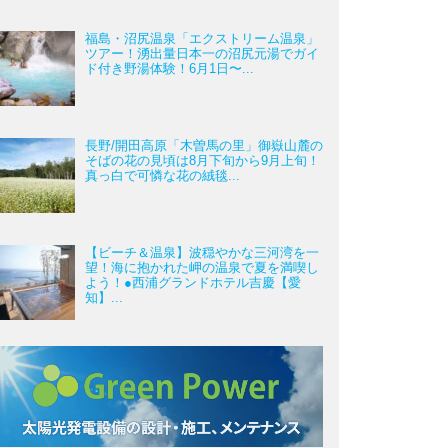
福島・沼尻温泉「エクストリーム温泉」
ツアー！湧出量日本一の沼尻元湯でガイ
ド付き野湯体験！6月1日〜...
長野/開田高原「木曽馬の里」御嶽山麓の
そばの花の見頃は8月下旬から9月上旬！
真っ白で可憐な花の絨毯...
【ビーチ＆温泉】波穏やかな三河湾を一
望！海に抱かれた岬の温泉で夏を満喫し
よう！●西浦グランドホテル吉慶【愛
知】...