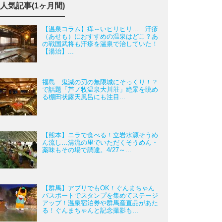
人気記事(1ヶ月間)
【温泉コラム】痒～いヒリヒリ……汗疹
（あせも）におすすめの温泉はどこ？あ
の戦国武将も汗疹を温泉で治していた！
【湯治】...
福島 鬼滅の刃の無限城にそっくり！？
で話題「芦ノ牧温泉大川荘」絶景を眺め
る棚田状露天風呂にも注目...
【熊本】ニラで食べる！立岩水源そうめ
ん流し…清流の里でいただくそうめん・
薬味もその場で調達。4/27～...
【群馬】アプリでもOK！ぐんまちゃん
パスポートでスタンプを集めてステージ
アップ！温泉宿泊券や群馬産直品があた
る！ぐんまちゃんと記念撮影も...