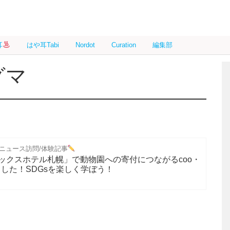
耳
はや耳Tabi
Nordot
Curation
編集部
グマ
ニュース訪問/体験記事
ックスホテル札幌」で動物園への寄付につながるcoo・
ました！SDGsを楽しく学ぼう！