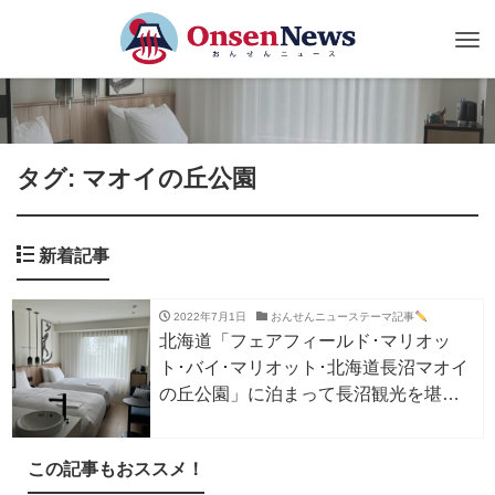
Tog
nav
タグ: マオイの丘公園
新着記事
2022年7月1日
おんせんニューステーマ記事
北海道「フェアフィールド･マリオッ
ト･バイ･マリオット･北海道長沼マオイ
の丘公園」に泊まって長沼観光を堪能
しました！
この記事もおススメ！