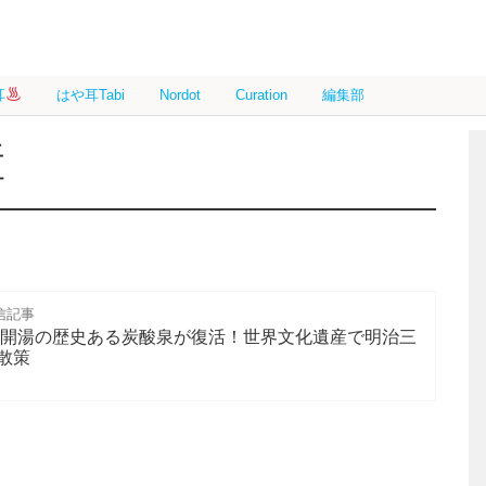
耳
はや耳Tabi
Nordot
Curation
編集部
産
信記事
3年開湯の歴史ある炭酸泉が復活！世界文化遺産で明治三
散策