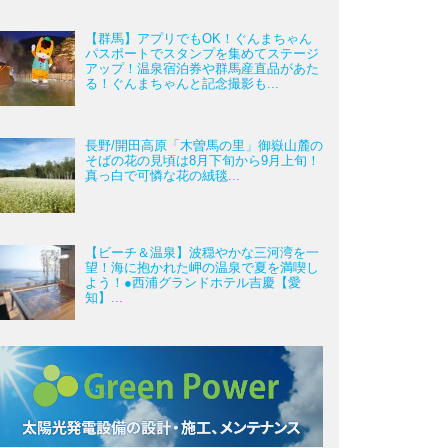
【群馬】アプリでもOK！ぐんまちゃん
パスポートでスタンプを集めてステージ
アップ！温泉宿泊券や群馬産直品があた
る！ぐんまちゃんと記念撮影も...
長野/開田高原「木曽馬の里」御嶽山麓の
そばの花の見頃は8月下旬から9月上旬！
真っ白で可憐な花の絨毯...
【ビーチ＆温泉】波穏やかな三河湾を一
望！海に抱かれた岬の温泉で夏を満喫し
よう！●西浦グランドホテル吉慶【愛
知】...