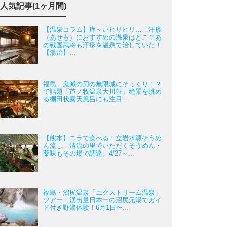
人気記事(1ヶ月間)
【温泉コラム】痒～いヒリヒリ……汗疹
（あせも）におすすめの温泉はどこ？あ
の戦国武将も汗疹を温泉で治していた！
【湯治】...
福島 鬼滅の刃の無限城にそっくり！？
で話題「芦ノ牧温泉大川荘」絶景を眺め
る棚田状露天風呂にも注目...
【熊本】ニラで食べる！立岩水源そうめ
ん流し…清流の里でいただくそうめん・
薬味もその場で調達。4/27～...
福島・沼尻温泉「エクストリーム温泉」
ツアー！湧出量日本一の沼尻元湯でガイ
ド付き野湯体験！6月1日〜...