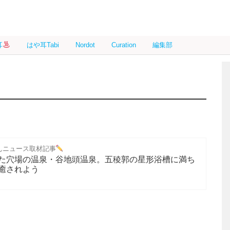
耳
はや耳Tabi
Nordot
Curation
編集部
んニュース取材記事
た穴場の温泉・谷地頭温泉。五稜郭の星形浴槽に満ち
癒されよう