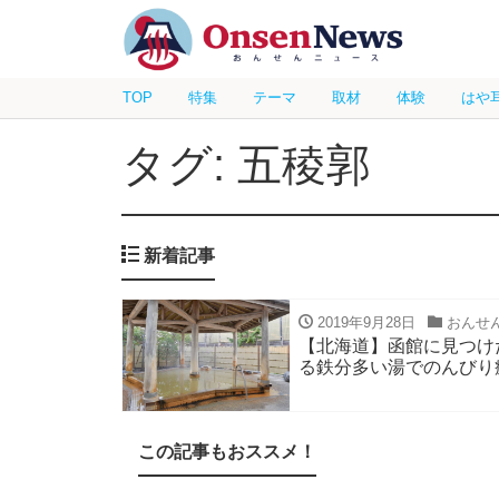
TOP
特集
テーマ
取材
体験
はや
タグ: 五稜郭
新着記事
2019年9月28日
おんせ
【北海道】函館に見つけ
る鉄分多い湯でのんびり
この記事もおススメ！