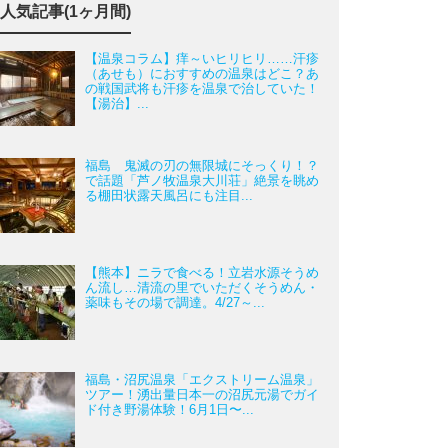
人気記事(1ヶ月間)
【温泉コラム】痒～いヒリヒリ……汗疹
（あせも）におすすめの温泉はどこ？あ
の戦国武将も汗疹を温泉で治していた！
【湯治】...
福島 鬼滅の刃の無限城にそっくり！？
で話題「芦ノ牧温泉大川荘」絶景を眺め
る棚田状露天風呂にも注目...
【熊本】ニラで食べる！立岩水源そうめ
ん流し…清流の里でいただくそうめん・
薬味もその場で調達。4/27～...
福島・沼尻温泉「エクストリーム温泉」
ツアー！湧出量日本一の沼尻元湯でガイ
ド付き野湯体験！6月1日〜...