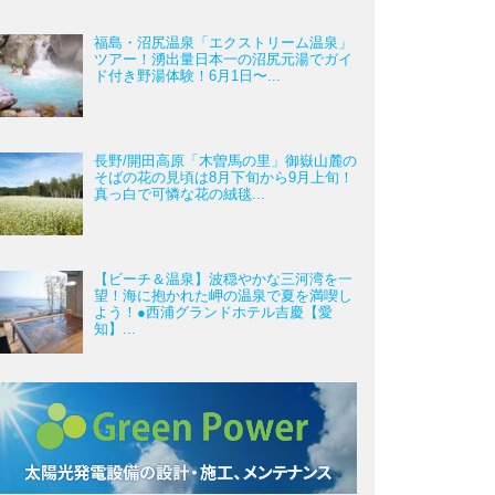
福島・沼尻温泉「エクストリーム温泉」
ツアー！湧出量日本一の沼尻元湯でガイ
ド付き野湯体験！6月1日〜...
長野/開田高原「木曽馬の里」御嶽山麓の
そばの花の見頃は8月下旬から9月上旬！
真っ白で可憐な花の絨毯...
【ビーチ＆温泉】波穏やかな三河湾を一
望！海に抱かれた岬の温泉で夏を満喫し
よう！●西浦グランドホテル吉慶【愛
知】...