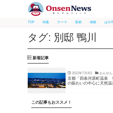
TOP
特集
テーマ
取材
体験
はや
タグ: 別邸 鴨川
新着記事
2022年7月4日
おんせん
京都「四条河原町温泉 
の賑わいの中心に天然温
この記事もおススメ！