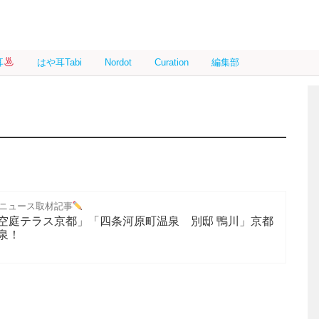
耳
はや耳Tabi
Nordot
Curation
編集部
ニュース取材記事
空庭テラス京都」「四条河原町温泉 別邸 鴨川」京都
泉！