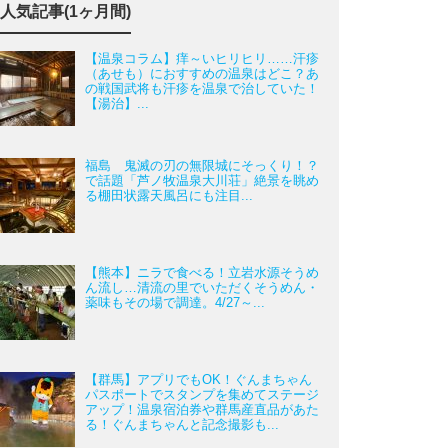
人気記事(1ヶ月間)
【温泉コラム】痒～いヒリヒリ……汗疹
（あせも）におすすめの温泉はどこ？あ
の戦国武将も汗疹を温泉で治していた！
【湯治】...
福島 鬼滅の刃の無限城にそっくり！？
で話題「芦ノ牧温泉大川荘」絶景を眺め
る棚田状露天風呂にも注目...
【熊本】ニラで食べる！立岩水源そうめ
ん流し…清流の里でいただくそうめん・
薬味もその場で調達。4/27～...
【群馬】アプリでもOK！ぐんまちゃん
パスポートでスタンプを集めてステージ
アップ！温泉宿泊券や群馬産直品があた
る！ぐんまちゃんと記念撮影も...