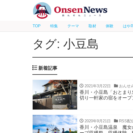
TOP
特集
テーマ
取材
体験
はや
タグ: 小豆島
新着記事
2021年3月22日
おんせ
香川・小豆島「おとまり
切り一軒家の宿をオープ
2020年9月21日
RSS配
香川・小豆島温泉 魔女
ーブ収穫祭 収穫体験、料