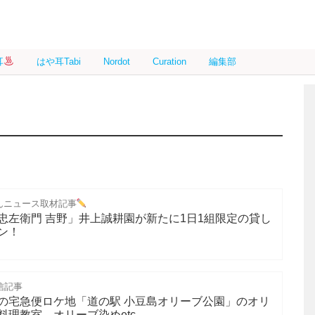
耳
はや耳Tabi
Nordot
Curation
編集部
んニュース取材記事
忠左衛門 吉野」井上誠耕園が新たに1日1組限定の貸し
ン！
信記事
の宅急便ロケ地「道の駅 小豆島オリーブ公園」のオリ
理教室、オリーブ染めetc.