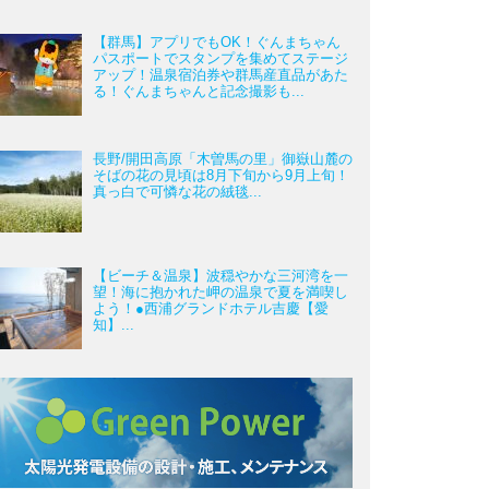
【群馬】アプリでもOK！ぐんまちゃん
パスポートでスタンプを集めてステージ
アップ！温泉宿泊券や群馬産直品があた
る！ぐんまちゃんと記念撮影も...
長野/開田高原「木曽馬の里」御嶽山麓の
そばの花の見頃は8月下旬から9月上旬！
真っ白で可憐な花の絨毯...
【ビーチ＆温泉】波穏やかな三河湾を一
望！海に抱かれた岬の温泉で夏を満喫し
よう！●西浦グランドホテル吉慶【愛
知】...