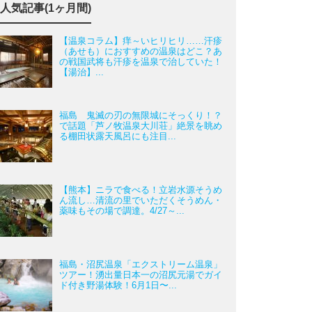
人気記事(1ヶ月間)
【温泉コラム】痒～いヒリヒリ……汗疹
（あせも）におすすめの温泉はどこ？あ
の戦国武将も汗疹を温泉で治していた！
【湯治】...
福島 鬼滅の刃の無限城にそっくり！？
で話題「芦ノ牧温泉大川荘」絶景を眺め
る棚田状露天風呂にも注目...
【熊本】ニラで食べる！立岩水源そうめ
ん流し…清流の里でいただくそうめん・
薬味もその場で調達。4/27～...
福島・沼尻温泉「エクストリーム温泉」
ツアー！湧出量日本一の沼尻元湯でガイ
ド付き野湯体験！6月1日〜...