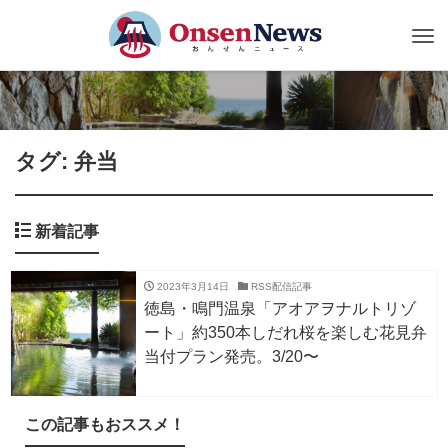
Tog
nav
タグ: 弁当
新着記事
2023年3月14日
RSS配信記事
徳島・鳴門温泉「アオアヲナルトリゾ
ート」約350本しだれ桜を楽しむ花見弁
当付プラン発売。3/20〜
この記事もおススメ！