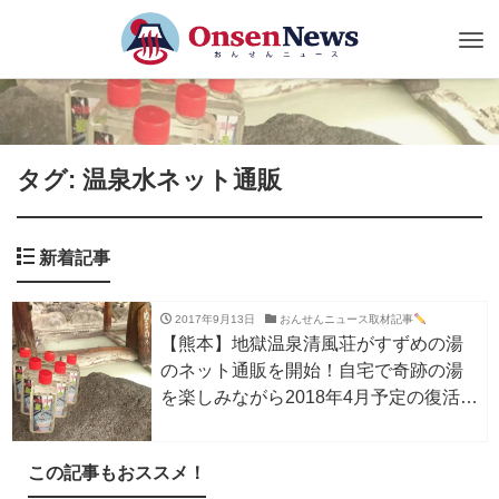
Tog
nav
タグ: 温泉水ネット通販
新着記事
2017年9月13日
おんせんニュース取材記事
【熊本】地獄温泉清風荘がすずめの湯
のネット通販を開始！自宅で奇跡の湯
を楽しみながら2018年4月予定の復活を
待とう【復興支援】
この記事もおススメ！