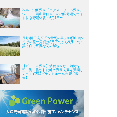
福島・沼尻温泉「エクストリーム温泉」
ツアー！湧出量日本一の沼尻元湯でガイ
ド付き野湯体験！6月1日〜...
長野/開田高原「木曽馬の里」御嶽山麓の
そばの花の見頃は8月下旬から9月上旬！
真っ白で可憐な花の絨毯...
【ビーチ＆温泉】波穏やかな三河湾を一
望！海に抱かれた岬の温泉で夏を満喫し
よう！●西浦グランドホテル吉慶【愛
知】...