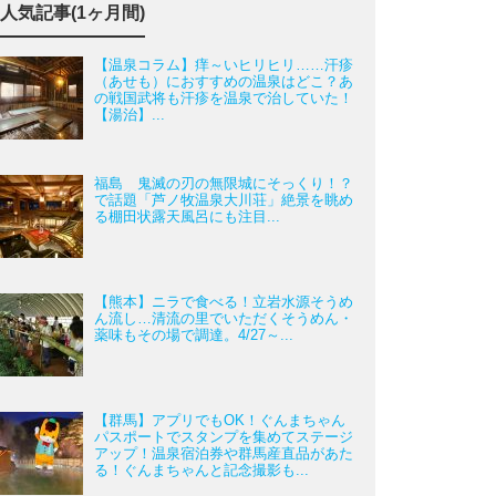
人気記事(1ヶ月間)
【温泉コラム】痒～いヒリヒリ……汗疹
（あせも）におすすめの温泉はどこ？あ
の戦国武将も汗疹を温泉で治していた！
【湯治】...
福島 鬼滅の刃の無限城にそっくり！？
で話題「芦ノ牧温泉大川荘」絶景を眺め
る棚田状露天風呂にも注目...
【熊本】ニラで食べる！立岩水源そうめ
ん流し…清流の里でいただくそうめん・
薬味もその場で調達。4/27～...
【群馬】アプリでもOK！ぐんまちゃん
パスポートでスタンプを集めてステージ
アップ！温泉宿泊券や群馬産直品があた
る！ぐんまちゃんと記念撮影も...