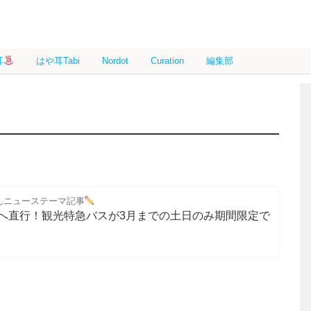
耳
はや耳Tabi
Nordot
Curation
編集部
んニューステーマ記事
へ直行！観光特急バスが3月までの土日のみ期間限定で