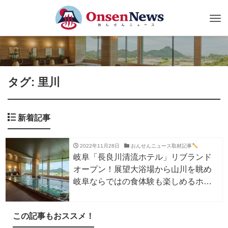
Tog
nav
タグ: 里川
新着記事
2022年11月28日
おんせんニュース取材記事
岐阜「長良川清流ホテル」リブランド
オープン！展望大浴場から山川を眺め
岐阜ならではの食体験も楽しめるホテ
ルに。
この記事もおススメ！