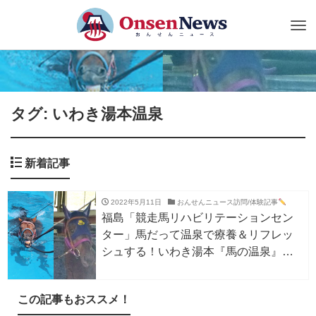
Tog
nav
タグ: いわき湯本温泉
新着記事
2022年5月11日
おんせんニュース訪問/体験記事
福島「競走馬リハビリテーションセン
ター」馬だって温泉で療養＆リフレッ
シュする！いわき湯本『馬の温泉』
【動画入りレポ】
この記事もおススメ！