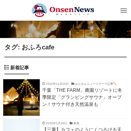
Tog
nav
タグ: おふろcafe
新着記事
2022年11月24日
おんせんニューステーマ記事
千葉「THE FARM」農園リゾートに冬
季限定「グランピングサウナ」オープ
ン！サウナ付き天然温泉も
2020年5月28日
東海
【三重】カフェのようにくつろげる天