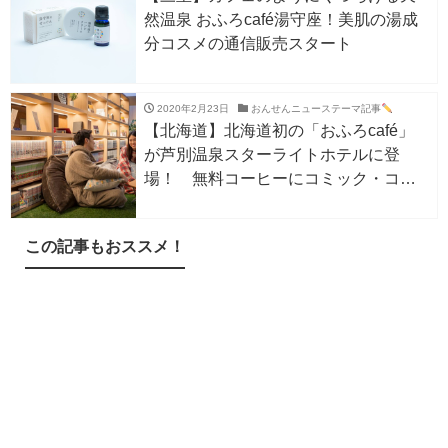
然温泉 おふろcafé湯守座！美肌の湯成
分コスメの通信販売スタート
2020年2月23日
おんせんニューステーマ記事
【北海道】北海道初の「おふろcafé」
が芦別温泉スターライトホテルに登
場！ 無料コーヒーにコミック・コワ
ーキングスペースも！
この記事もおススメ！