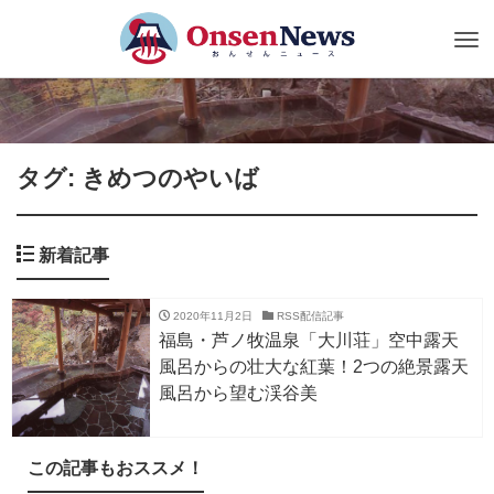
Tog
nav
タグ: きめつのやいば
新着記事
2020年11月2日
RSS配信記事
福島・芦ノ牧温泉「大川荘」空中露天
風呂からの壮大な紅葉！2つの絶景露天
風呂から望む渓谷美
この記事もおススメ！