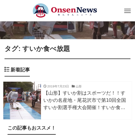
Tog
nav
タグ: すいか食べ放題
新着記事
2019年7月23日
山形
【山形】すいか割はスポーツだ！！す
いかの名産地・尾花沢市で第10回全国
すいか割選手権大会開催！すいか食べ
放題にミス・モノクロームも参戦！
この記事もおススメ！