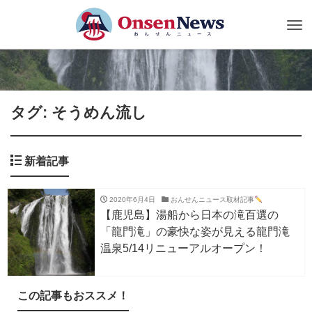
Tog
nav
タグ: そうめん流し
新着記事
2020年6月4日
おんせんニュース取材記事
【鹿児島】湯船から日本の滝百選の
「龍門滝」の豪快な姿が見える龍門滝
温泉5/14リニューアルオープン！
この記事もおススメ！