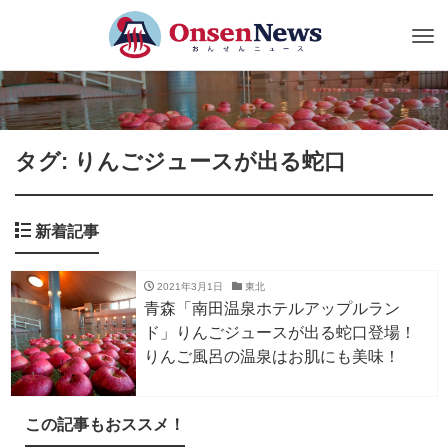
Tog
nav
タグ: りんごジュースが出る蛇口
新着記事
2021年3月1日
東北
青森「南田温泉ホテルアップルラン
ド」りんごジュースが出る蛇口登場！
りんご風呂の温泉はお肌にも美味！
この記事もおススメ！