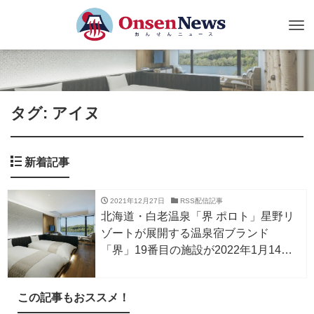
Tog
nav
タグ: アイヌ
新着記事
2021年12月27日
RSS配信記事
北海道・白老温泉「界 ポロト」星野リ
ゾートが展開する温泉宿ブランド
「界」19番目の施設が2022年1月14日
オープン！
この記事もおススメ！