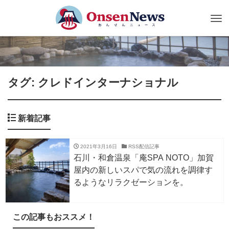
Tog
nav
タグ: クレドインターナショナル
新着記事
2021年3月16日
RSS配信記事
石川・和倉温泉「庵SPA NOTO」加賀
屋内の新しいスパで気の流れを調律す
るようなリラクゼーションを。
この記事もおススメ！