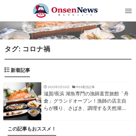
Tog
nav
タグ: コロナ禍
新着記事
2023年5月10日
RSS配信記事
滋賀/長浜 湖魚専門の漁師直営旅館「舟
倉」グランドオープン！漁師の店主自
らが獲り、さばき、調理する天然湖魚
が楽しめる！
この記事もおススメ！