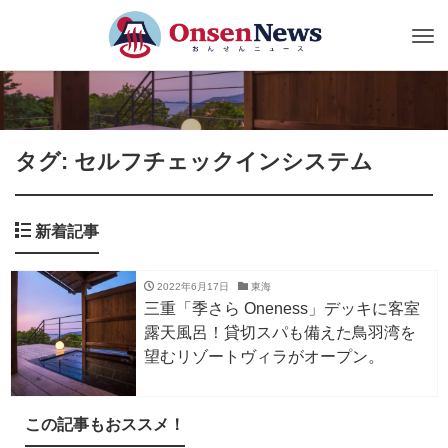
Tog
nav
タグ: セルフチェックインシステム
新着記事
2022年6月17日
東海
三重「季さら Oneness」デッキに客室
露天風呂！貸切スパも備えた鳥羽湾を
望むリゾートヴィラがオープン。
この記事もおススメ！