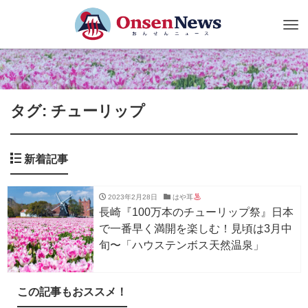
Tog
nav
タグ: チューリップ
新着記事
2023年2月28日
はや耳
長崎『100万本のチューリップ祭』日本
で一番早く満開を楽しむ！見頃は3月中
旬〜「ハウステンボス天然温泉」
この記事もおススメ！