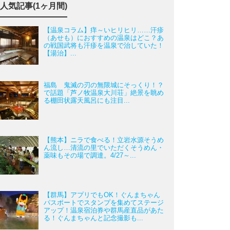
人気記事(1ヶ月間)
【温泉コラム】痒～いヒリヒリ……汗疹
（あせも）におすすめの温泉はどこ？あ
の戦国武将も汗疹を温泉で治していた！
【湯治】...
福島 鬼滅の刃の無限城にそっくり！？
で話題「芦ノ牧温泉大川荘」絶景を眺め
る棚田状露天風呂にも注目...
【熊本】ニラで食べる！立岩水源そうめ
ん流し…清流の里でいただくそうめん・
薬味もその場で調達。4/27～...
【群馬】アプリでもOK！ぐんまちゃん
パスポートでスタンプを集めてステージ
アップ！温泉宿泊券や群馬産直品があた
る！ぐんまちゃんと記念撮影も...