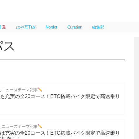
耳
はや耳Tabi
Nordot
Curation
編集部
パス
んニューステーマ記事
年も充実の全20コース！ETC搭載バイク限定で高速乗り
んニューステーマ記事
年は充実の全20コース！ETC搭載バイク限定で高速乗り
に拡充！！