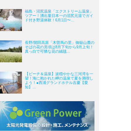
福島・沼尻温泉「エクストリーム温泉」
ツアー！湧出量日本一の沼尻元湯でガイ
ド付き野湯体験！6月1日〜...
長野/開田高原「木曽馬の里」御嶽山麓の
そばの花の見頃は8月下旬から9月上旬！
真っ白で可憐な花の絨毯...
【ビーチ＆温泉】波穏やかな三河湾を一
望！海に抱かれた岬の温泉で夏を満喫し
よう！●西浦グランドホテル吉慶【愛
知】...