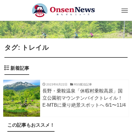
Tog
nav
タグ: トレイル
新着記事
2023年6月22日
RSS配信記事
長野・乗鞍温泉「休暇村乗鞍高原」国
立公園初マウンテンバイクトレイル！
E-MTBに乗り絶景スポットへ 6/1〜11/4
この記事もおススメ！