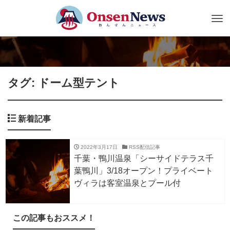
Tog
nav
タグ: ドーム型テント
新着記事
2022年3月17日
RSS配信記事
千葉・鴨川温泉「シーサイドテラス千
葉鴨川」3/18オープン！プライベート
ヴィラは客室温泉とプール付
この記事もおススメ！