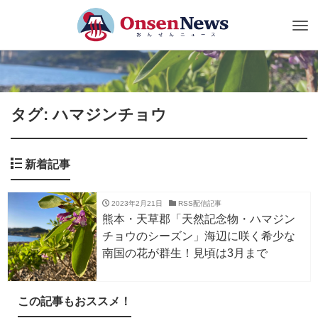
Tog
nav
タグ: ハマジンチョウ
新着記事
2023年2月21日
RSS配信記事
熊本・天草郡「天然記念物・ハマジン
チョウのシーズン」海辺に咲く希少な
南国の花が群生！見頃は3月まで
この記事もおススメ！