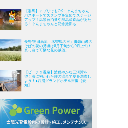
【群馬】アプリでもOK！ぐんまちゃん
パスポートでスタンプを集めてステージ
アップ！温泉宿泊券や群馬産直品があた
る！ぐんまちゃんと記念撮影も...
長野/開田高原「木曽馬の里」御嶽山麓の
そばの花の見頃は8月下旬から9月上旬！
真っ白で可憐な花の絨毯...
【ビーチ＆温泉】波穏やかな三河湾を一
望！海に抱かれた岬の温泉で夏を満喫し
よう！●西浦グランドホテル吉慶【愛
知】...