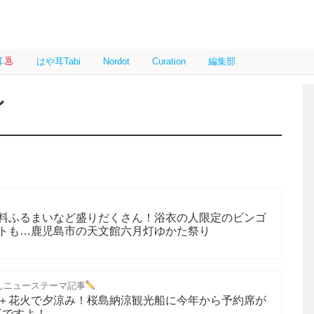
耳
はや耳Tabi
Nordot
Curation
編集部
ン
料ふるまいなど盛りだくさん！浴衣の人限定のビンゴ
トも…鹿児島市の天文館六月灯ゆかた祭り
んニューステーマ記事
＋花火で夕涼み！桜島納涼観光船に今年から予約席が
Kですよ！