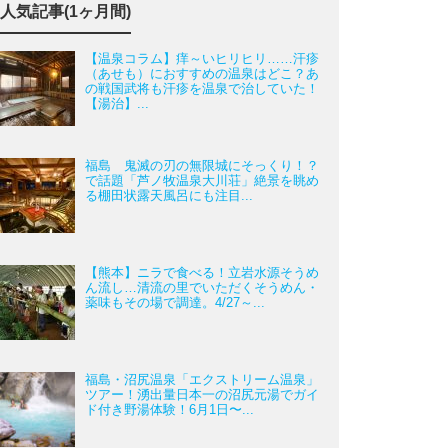
人気記事(1ヶ月間)
【温泉コラム】痒～いヒリヒリ……汗疹
（あせも）におすすめの温泉はどこ？あ
の戦国武将も汗疹を温泉で治していた！
【湯治】...
福島 鬼滅の刃の無限城にそっくり！？
で話題「芦ノ牧温泉大川荘」絶景を眺め
る棚田状露天風呂にも注目...
【熊本】ニラで食べる！立岩水源そうめ
ん流し…清流の里でいただくそうめん・
薬味もその場で調達。4/27～...
福島・沼尻温泉「エクストリーム温泉」
ツアー！湧出量日本一の沼尻元湯でガイ
ド付き野湯体験！6月1日〜...