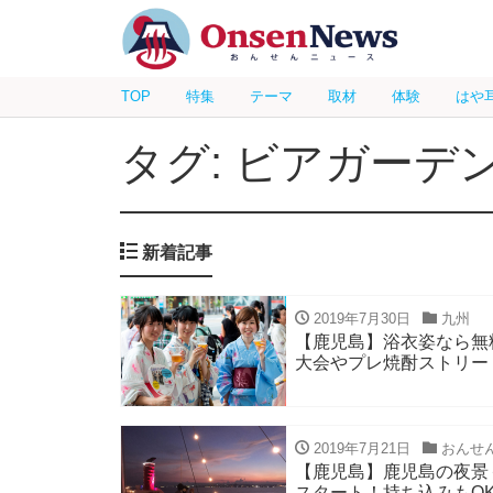
TOP
特集
テーマ
取材
体験
はや
タグ: ビアガーデ
新着記事
2019年7月30日
九州
【鹿児島】浴衣姿なら無
大会やプレ焼酎ストリー
2019年7月21日
おんせ
【鹿児島】鹿児島の夜景
スタート！持ち込みもO