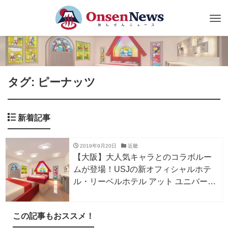
Tog
nav
タグ: ピーナッツ
新着記事
2019年9月20日
近畿
【大阪】大人気キャラとのコラボルー
ムが登場！USJの新オフィシャルホテ
ル・リーベルホテル アット ユニバーサ
ル・スタジオ・ジャパン…2019年11月
開業
この記事もおススメ！