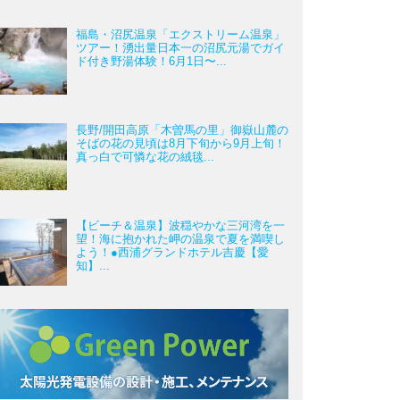
福島・沼尻温泉「エクストリーム温泉」
ツアー！湧出量日本一の沼尻元湯でガイ
ド付き野湯体験！6月1日〜...
長野/開田高原「木曽馬の里」御嶽山麓の
そばの花の見頃は8月下旬から9月上旬！
真っ白で可憐な花の絨毯...
【ビーチ＆温泉】波穏やかな三河湾を一
望！海に抱かれた岬の温泉で夏を満喫し
よう！●西浦グランドホテル吉慶【愛
知】...