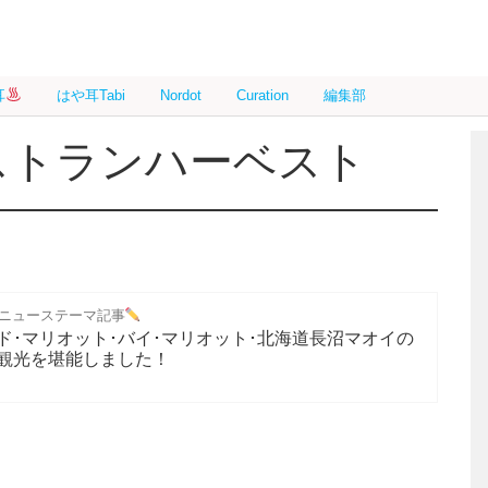
耳
はや耳Tabi
Nordot
Curation
編集部
ストランハーベスト
ニューステーマ記事
ド･マリオット･バイ･マリオット･北海道長沼マオイの
観光を堪能しました！