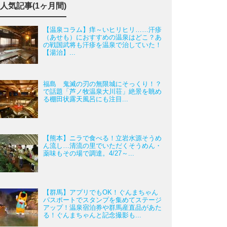
人気記事(1ヶ月間)
【温泉コラム】痒～いヒリヒリ……汗疹
（あせも）におすすめの温泉はどこ？あ
の戦国武将も汗疹を温泉で治していた！
【湯治】...
福島 鬼滅の刃の無限城にそっくり！？
で話題「芦ノ牧温泉大川荘」絶景を眺め
る棚田状露天風呂にも注目...
【熊本】ニラで食べる！立岩水源そうめ
ん流し…清流の里でいただくそうめん・
薬味もその場で調達。4/27～...
【群馬】アプリでもOK！ぐんまちゃん
パスポートでスタンプを集めてステージ
アップ！温泉宿泊券や群馬産直品があた
る！ぐんまちゃんと記念撮影も...