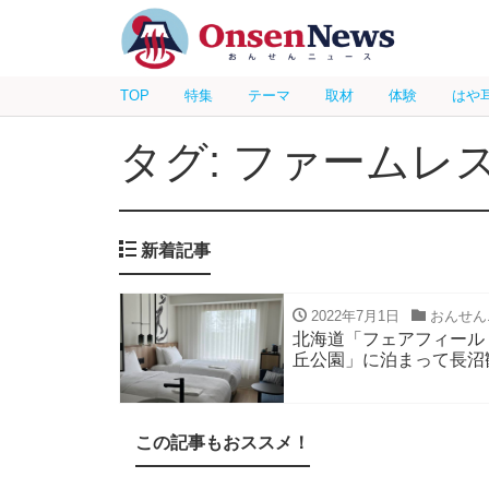
TOP
特集
テーマ
取材
体験
はや
タグ: ファームレ
新着記事
2022年7月1日
おんせん
北海道「フェアフィール
丘公園」に泊まって長沼
この記事もおススメ！