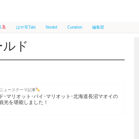
耳
はや耳Tabi
Nordot
Curation
編集部
ールド
ニューステーマ記事
ド･マリオット･バイ･マリオット･北海道長沼マオイの
観光を堪能しました！