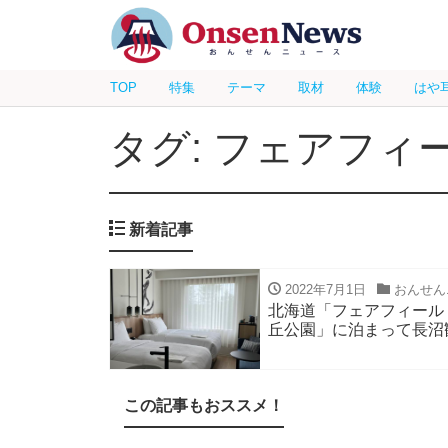
TOP
特集
テーマ
取材
体験
はや
タグ: フェアフィ
新着記事
2022年7月1日
おんせん
北海道「フェアフィール
丘公園」に泊まって長沼
この記事もおススメ！