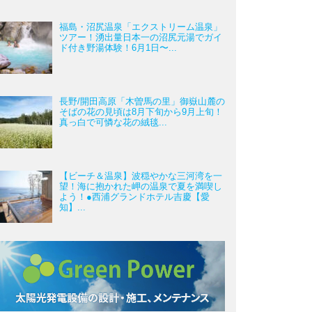
福島・沼尻温泉「エクストリーム温泉」
ツアー！湧出量日本一の沼尻元湯でガイ
ド付き野湯体験！6月1日〜...
長野/開田高原「木曽馬の里」御嶽山麓の
そばの花の見頃は8月下旬から9月上旬！
真っ白で可憐な花の絨毯...
【ビーチ＆温泉】波穏やかな三河湾を一
望！海に抱かれた岬の温泉で夏を満喫し
よう！●西浦グランドホテル吉慶【愛
知】...