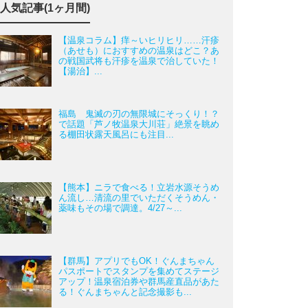
人気記事(1ヶ月間)
【温泉コラム】痒～いヒリヒリ……汗疹
（あせも）におすすめの温泉はどこ？あ
の戦国武将も汗疹を温泉で治していた！
【湯治】...
福島 鬼滅の刃の無限城にそっくり！？
で話題「芦ノ牧温泉大川荘」絶景を眺め
る棚田状露天風呂にも注目...
【熊本】ニラで食べる！立岩水源そうめ
ん流し…清流の里でいただくそうめん・
薬味もその場で調達。4/27～...
【群馬】アプリでもOK！ぐんまちゃん
パスポートでスタンプを集めてステージ
アップ！温泉宿泊券や群馬産直品があた
る！ぐんまちゃんと記念撮影も...