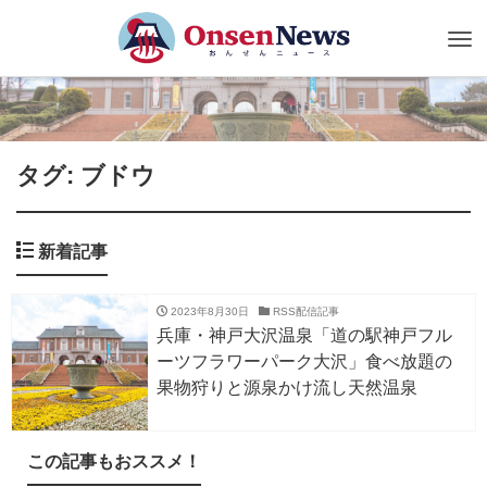
Tog
nav
タグ: ブドウ
新着記事
2023年8月30日
RSS配信記事
兵庫・神戸大沢温泉「道の駅神戸フル
ーツフラワーパーク大沢」食べ放題の
果物狩りと源泉かけ流し天然温泉
この記事もおススメ！