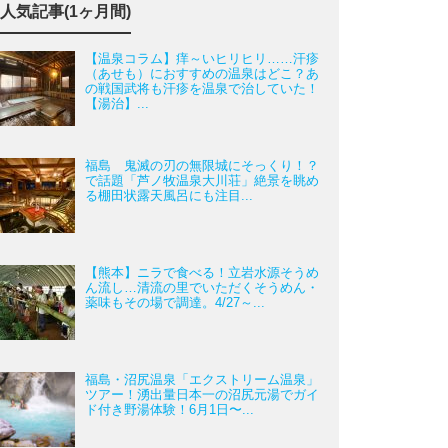
人気記事(1ヶ月間)
【温泉コラム】痒～いヒリヒリ……汗疹
（あせも）におすすめの温泉はどこ？あ
の戦国武将も汗疹を温泉で治していた！
【湯治】...
福島 鬼滅の刃の無限城にそっくり！？
で話題「芦ノ牧温泉大川荘」絶景を眺め
る棚田状露天風呂にも注目...
【熊本】ニラで食べる！立岩水源そうめ
ん流し…清流の里でいただくそうめん・
薬味もその場で調達。4/27～...
福島・沼尻温泉「エクストリーム温泉」
ツアー！湧出量日本一の沼尻元湯でガイ
ド付き野湯体験！6月1日〜...