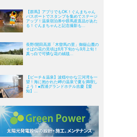
【群馬】アプリでもOK！ぐんまちゃん
パスポートでスタンプを集めてステージ
アップ！温泉宿泊券や群馬産直品があた
る！ぐんまちゃんと記念撮影も...
長野/開田高原「木曽馬の里」御嶽山麓の
そばの花の見頃は8月下旬から9月上旬！
真っ白で可憐な花の絨毯...
【ビーチ＆温泉】波穏やかな三河湾を一
望！海に抱かれた岬の温泉で夏を満喫し
よう！●西浦グランドホテル吉慶【愛
知】...