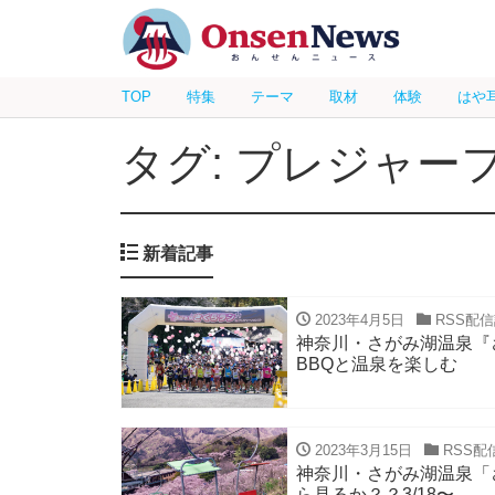
TOP
特集
テーマ
取材
体験
はや
タグ: プレジャー
新着記事
2023年4月5日
RSS配
神奈川・さがみ湖温泉『さ
BBQと温泉を楽しむ
2023年3月15日
RSS配
神奈川・さがみ湖温泉「
ら見るか？？3/18〜