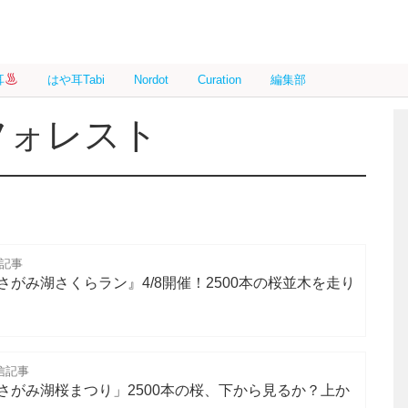
耳
はや耳Tabi
Nordot
Curation
編集部
フォレスト
信記事
がみ湖さくらラン』4/8開催！2500本の桜並木を走り
信記事
さがみ湖桜まつり」2500本の桜、下から見るか？上か