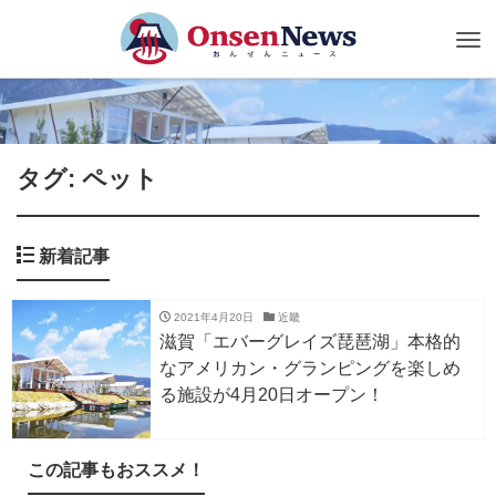
Tog
nav
タグ: ペット
新着記事
2021年4月20日
近畿
滋賀「エバーグレイズ琵琶湖」本格的
なアメリカン・グランピングを楽しめ
る施設が4月20日オープン！
この記事もおススメ！