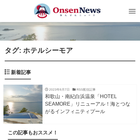
Tog
nav
タグ: ホテルシーモア
新着記事
2023年6月7日
RSS配信記事
和歌山・南紀白浜温泉「HOTEL
SEAMORE」リニューアル！海とつな
がるインフィニティプール
この記事もおススメ！