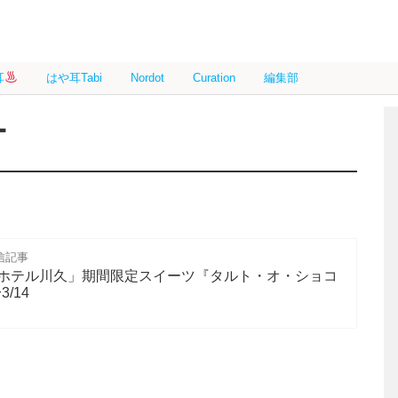
耳
はや耳Tabi
Nordot
Curation
編集部
ー
信記事
ホテル川久」期間限定スイーツ『タルト・オ・ショコ
/14