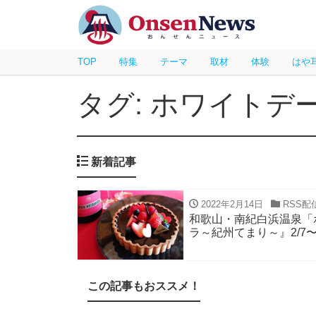
TOP
特集
テーマ
取材
体験
はや
タグ: ホワイトデ
新着記事
2022年2月14日
RSS配
和歌山・南紀白浜温泉「
ラ～紀州てまり～』2/7〜3
この記事もおススメ！