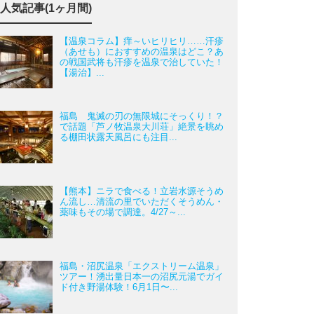
人気記事(1ヶ月間)
【温泉コラム】痒～いヒリヒリ……汗疹
（あせも）におすすめの温泉はどこ？あ
の戦国武将も汗疹を温泉で治していた！
【湯治】...
福島 鬼滅の刃の無限城にそっくり！？
で話題「芦ノ牧温泉大川荘」絶景を眺め
る棚田状露天風呂にも注目...
【熊本】ニラで食べる！立岩水源そうめ
ん流し…清流の里でいただくそうめん・
薬味もその場で調達。4/27～...
福島・沼尻温泉「エクストリーム温泉」
ツアー！湧出量日本一の沼尻元湯でガイ
ド付き野湯体験！6月1日〜...