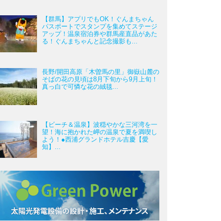
【群馬】アプリでもOK！ぐんまちゃん
パスポートでスタンプを集めてステージ
アップ！温泉宿泊券や群馬産直品があた
る！ぐんまちゃんと記念撮影も...
長野/開田高原「木曽馬の里」御嶽山麓の
そばの花の見頃は8月下旬から9月上旬！
真っ白で可憐な花の絨毯...
【ビーチ＆温泉】波穏やかな三河湾を一
望！海に抱かれた岬の温泉で夏を満喫し
よう！●西浦グランドホテル吉慶【愛
知】...