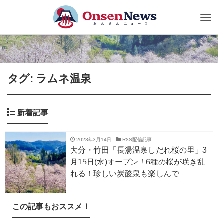
Tog
nav
タグ: ラムネ温泉
新着記事
2023年3月14日
RSS配信記事
大分・竹田「長湯温泉しだれ桜の里」3
月15日(水)オープン！6種の桜が咲き乱
れる！珍しい炭酸泉も楽しんで
この記事もおススメ！