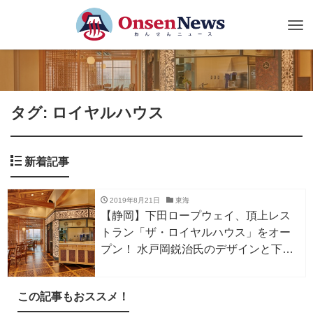
Tog
nav
タグ: ロイヤルハウス
新着記事
2019年8月21日
東海
【静岡】下田ロープウェイ、頂上レス
トラン「ザ・ロイヤルハウス」をオー
プン！ 水戸岡鋭治氏のデザインと下田
湾の絶景を楽しめる
この記事もおススメ！