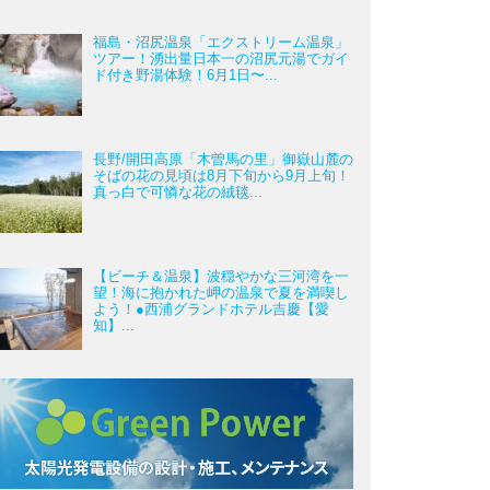
福島・沼尻温泉「エクストリーム温泉」
ツアー！湧出量日本一の沼尻元湯でガイ
ド付き野湯体験！6月1日〜...
長野/開田高原「木曽馬の里」御嶽山麓の
そばの花の見頃は8月下旬から9月上旬！
真っ白で可憐な花の絨毯...
【ビーチ＆温泉】波穏やかな三河湾を一
望！海に抱かれた岬の温泉で夏を満喫し
よう！●西浦グランドホテル吉慶【愛
知】...