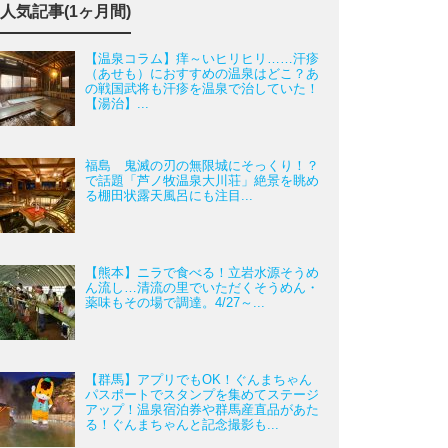
人気記事(1ヶ月間)
【温泉コラム】痒～いヒリヒリ……汗疹
（あせも）におすすめの温泉はどこ？あ
の戦国武将も汗疹を温泉で治していた！
【湯治】...
福島 鬼滅の刃の無限城にそっくり！？
で話題「芦ノ牧温泉大川荘」絶景を眺め
る棚田状露天風呂にも注目...
【熊本】ニラで食べる！立岩水源そうめ
ん流し…清流の里でいただくそうめん・
薬味もその場で調達。4/27～...
【群馬】アプリでもOK！ぐんまちゃん
パスポートでスタンプを集めてステージ
アップ！温泉宿泊券や群馬産直品があた
る！ぐんまちゃんと記念撮影も...