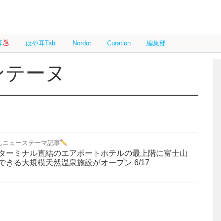
耳
はや耳Tabi
Nordot
Curation
編集部
ンテーヌ
んニューステーマ記事
ターミナル直結のエアポートホテルの最上階に富士山
きる大規模天然温泉施設がオープン 6/17