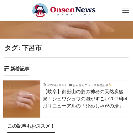
Tog
nav
タグ: 下呂市
新着記事
2020年2月1日
おんせんニュース取材記事
【岐阜】御嶽山の麓の神秘の天然炭酸
泉！シュワシュワの泡がすごい2019年4
月リニューアルの「ひめしゃがの湯」
この記事もおススメ！