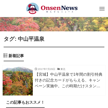
Tog
nav
タグ: 中山平温泉
新着記事
2017年7月29日
東北
【宮城】中山平温泉で1年間の割引特典
付きの記念カードがもらえる、キャン
ペーン実施中。この時期だけスタンプ
ラリーの賞品も豪華に！
この記事もおススメ！