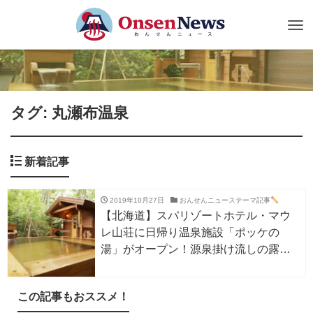
Tog
nav
タグ: 丸瀬布温泉
新着記事
2019年10月27日
おんせんニューステーマ記事
【北海道】スパリゾートホテル・マウ
レ山荘に日帰り温泉施設「ポッケの
湯」がオープン！源泉掛け流しの露天
風呂やフィンランド式サウナも楽しめ
る
この記事もおススメ！