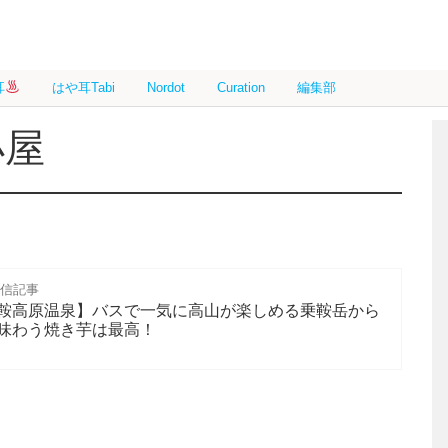
耳
はや耳Tabi
Nordot
Curation
編集部
小屋
配信記事
鞍高原温泉】バスで一気に高山が楽しめる乗鞍岳から
味わう焼き芋は最高！