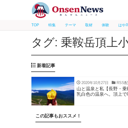
TOP
特集
テーマ
取材
体験
はや
タグ: 乗鞍岳頂上
新着記事
2020年10月27日
RSS
山と温泉と私【長野・乗
乳白色の温泉へ。頂上で
この記事もおススメ！