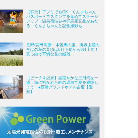
【群馬】アプリでもOK！ぐんまちゃん
パスポートでスタンプを集めてステージ
アップ！温泉宿泊券や群馬産直品があた
る！ぐんまちゃんと記念撮影も...
長野/開田高原「木曽馬の里」御嶽山麓の
そばの花の見頃は8月下旬から9月上旬！
真っ白で可憐な花の絨毯...
【ビーチ＆温泉】波穏やかな三河湾を一
望！海に抱かれた岬の温泉で夏を満喫し
よう！●西浦グランドホテル吉慶【愛
知】...