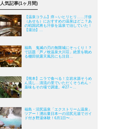
人気記事(1ヶ月間)
【温泉コラム】痒～いヒリヒリ……汗疹
（あせも）におすすめの温泉はどこ？あ
の戦国武将も汗疹を温泉で治していた！
【湯治】...
福島 鬼滅の刃の無限城にそっくり！？
で話題「芦ノ牧温泉大川荘」絶景を眺め
る棚田状露天風呂にも注目...
【熊本】ニラで食べる！立岩水源そうめ
ん流し…清流の里でいただくそうめん・
薬味もその場で調達。4/27～...
福島・沼尻温泉「エクストリーム温泉」
ツアー！湧出量日本一の沼尻元湯でガイ
ド付き野湯体験！6月1日〜...