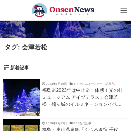
Tog
nav
タグ: 会津若松
新着記事
2023年1月10日
おんせんニューステーマ記事
福島※2023年は中止※「体感！光の杜
ミュージアム アイヅテラス」会津若
松・鶴ヶ城のイルミネーションイベン
ト！
2020年9月25日
RSS配信記事
福島・東山温泉郷「くつろぎ宿 千代