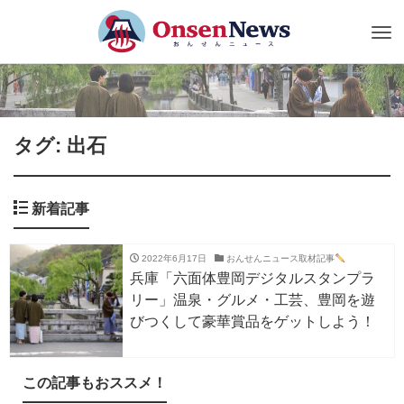
Tog
nav
タグ: 出石
新着記事
2022年6月17日
おんせんニュース取材記事
兵庫「六面体豊岡デジタルスタンプラ
リー」温泉・グルメ・工芸、豊岡を遊
びつくして豪華賞品をゲットしよう！
この記事もおススメ！