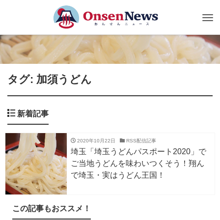
Tog
nav
タグ: 加須うどん
新着記事
2020年10月22日
RSS配信記事
埼玉「埼玉うどんパスポート2020」で
ご当地うどんを味わいつくそう！翔ん
で埼玉・実はうどん王国！
この記事もおススメ！