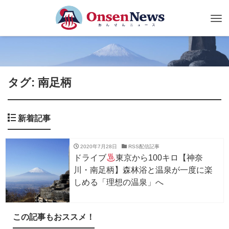
Tog
nav
タグ: 南足柄
新着記事
2020年7月28日
RSS配信記事
ドライブ
東京から100キロ【神奈
川・南足柄】森林浴と温泉が一度に楽
しめる「理想の温泉」へ
この記事もおススメ！