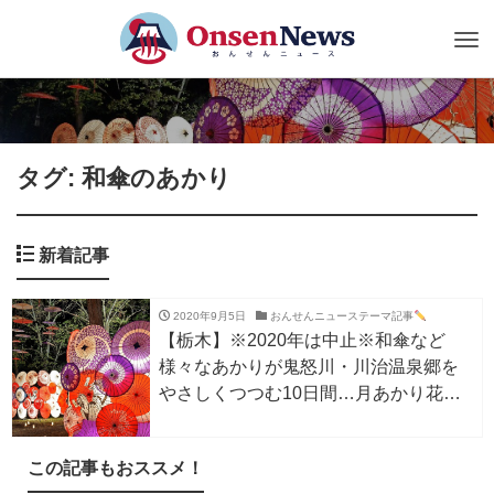
Tog
nav
タグ: 和傘のあかり
新着記事
2020年9月5日
おんせんニューステーマ記事
【栃木】※2020年は中止※和傘など
様々なあかりが鬼怒川・川治温泉郷を
やさしくつつむ10日間…月あかり花回
廊 第10章が今年も開催
この記事もおススメ！