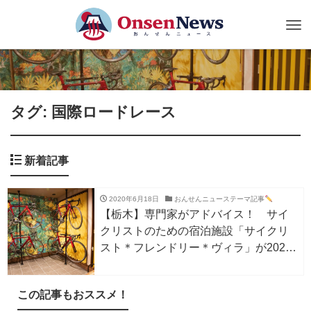
Tog
nav
タグ: 国際ロードレース
新着記事
2020年6月18日
おんせんニューステーマ記事
【栃木】専門家がアドバイス！ サイ
クリストのための宿泊施設「サイクリ
スト＊フレンドリー＊ヴィラ」が2020
年3月オープン！
この記事もおススメ！